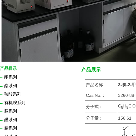
产品目录
产品展示
酮系列
产品名称：
3-氯-2
酯系列
羧酸系列
Cas No.：
3260-88
有机胺系列
C
H
ClO
分子式：
8
9
脲系列
分子量：
156.61
醛系列
腈系列