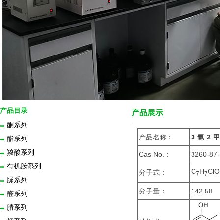
产品目录
产品展示
酮系列
产品名称：
3-氯-2
酯系列
羧酸系列
Cas No.：
3260-87
有机胺系列
C
H
ClO
分子式：
7
7
脲系列
分子量：
142.58
醛系列
腈系列