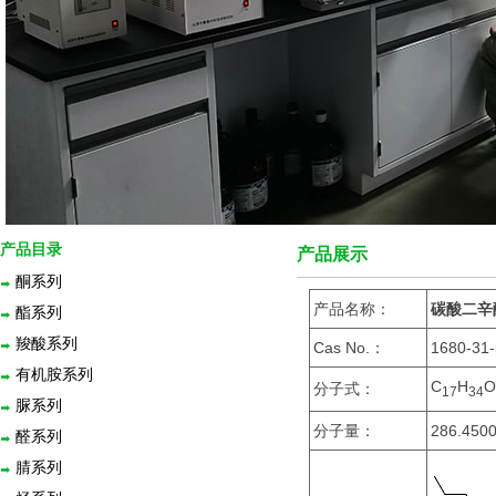
产品目录
产品展示
酮系列
产品名称：
碳酸二辛
酯系列
羧酸系列
Cas No.：
1680-31
有机胺系列
C
H
O
分子式：
1
7
3
4
脲系列
分子量：
286.450
醛系列
腈系列